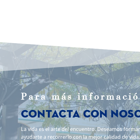
Para m
á
s informaci
ó
Contacta con Nos
La vida es el arte del encuentro. Deseamos forma
ayudarte a recorrerlo con la mejor calidad de vida