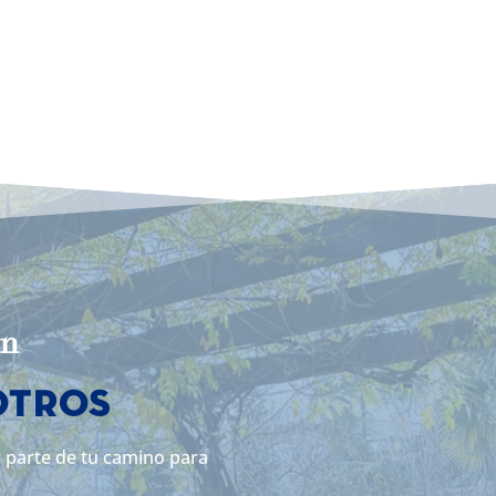
n
otros
r parte de tu camino para
.