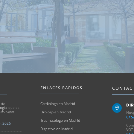
ENLACES RAPIDOS
CONTAC
Cardiólogo en Madrid
 de
Di
ogia: que es

atologias
Urólogo en Madrid
Hosp
C/ S
Traumatólogo en Madrid
5, 2026
Cons
Digestivo en Madrid
VOT