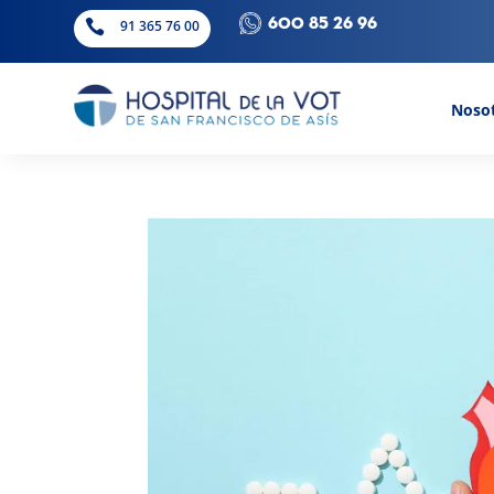
600 85 26 96

91 365 76 00
Noso