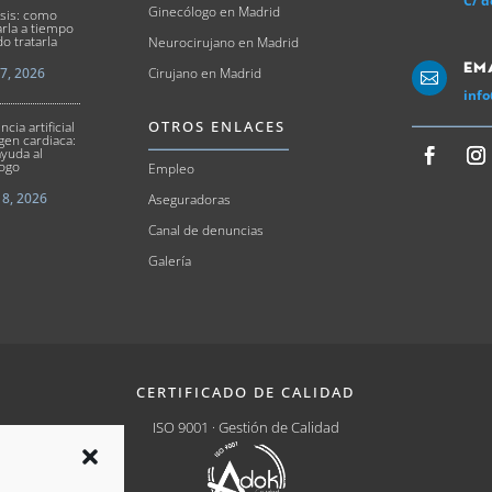
C/ d
Ginecólogo en Madrid
osis: como
arla a tiempo
o tratarla
Neurocirujano en Madrid
Em
17, 2026
Cirujano en Madrid

info
OTROS ENLACES
ncia artificial
gen cardiaca:
yuda al
logo
Empleo
8, 2026
Aseguradoras
Canal de denuncias
Galería
CERTIFICADO DE CALIDAD
ISO 9001 · Gestión de Calidad