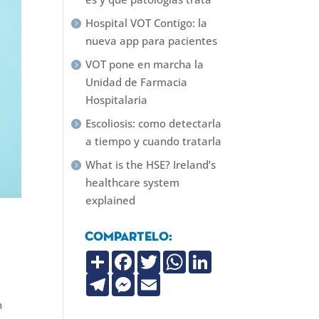
Hospital VOT Contigo: la
nueva app para pacientes
VOT pone en marcha la
Unidad de Farmacia
Hospitalaria
Escoliosis: como detectarla
a tiempo y cuando tratarla
What is the HSE? Ireland’s
healthcare system
explained
Compartelo:
C
F
T
W
L
o
a
w
h
i
m
T
c
M
i
E
a
n
p
e
e
e
t
m
t
k
a
l
b
s
t
a
s
e
n
r
e
o
s
e
i
A
d