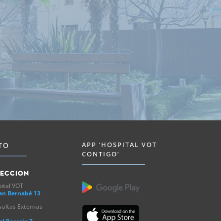
APP ‘HOSPITAL VOT
TO
CONTIGO’
reccion
ital VOT
an Bernabé 13
ultas Externas