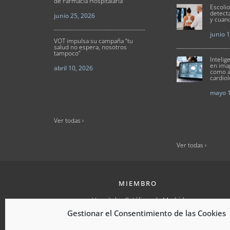
de Farmacia Hospitalaria
Escoli
detect
junio 25, 2026
y cuand
junio 
VOT impulsa su campaña “tu
salud no espera, nosotros
tampoco”
Intelige
en ima
abril 10, 2026
como a
cardio
mayo 1
Ver todas ›
Ver todas ›
MIEMBRO
Hospitales Católicos de Madrid
Gestionar el Consentimiento de las Cookies