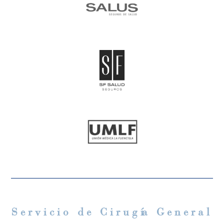
Servicio
de Cirug
í
a General