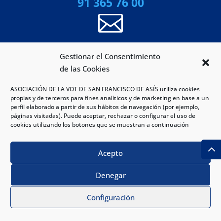
91 365 76 00

EMAIL
Gestionar el Consentimiento
de las Cookies
ASOCIACIÓN DE LA VOT DE SAN FRANCISCO DE ASÍS utiliza cookies
info@hospitalvot.org
propias y de terceros para fines analíticos y de marketing en base a un

perfil elaborado a partir de sus hábitos de navegación (por ejemplo,
páginas visitadas). Puede aceptar, rechazar o configurar el uso de
cookies utilizando los botones que se muestran a continuación
SUGERENCIAS
Acepto
Denegar
PIDE CITA
¡Cuéntanoslo aquí!
1
Configuración
