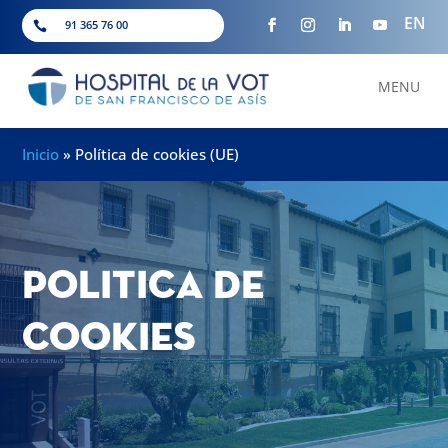
EN
91 365 76 00

MENU
Inicio
»
Política de cookies (UE)
Politica de
cookies