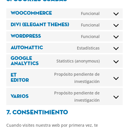
Funcional
WooCommerce
Consent
to
Funcional
Divi (Elegant Themes)
Consent
service
to
Funcional
WordPress
woocommerc
Consent
service
to
Estadísticas
Automattic
divi-
Consent
service
(elegant-
to
Google
Statistics (anonymous)
wordpress
Analytics
themes)
Consent
service
to
automattic
Propósito pendiente de
ET
service
Editor
Consent
investigación
google-
to
Propósito pendiente de
analytics
service
Varios
Consent
investigación
et-
to
editor
7. Consentimiento
service
varios
Cuando visites nuestra web por primera vez, te