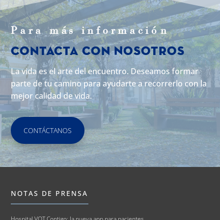
Para m
á
s informaci
ó
n
Contacta con Nosotros
La vida es el arte del encuentro. Deseamos formar
parte de tu camino para ayudarte a recorrerlo con la
mejor calidad de vida.
CONTÁCTANOS
NOTAS DE PRENSA
Hospital VOT Contigo: la nueva app para pacientes