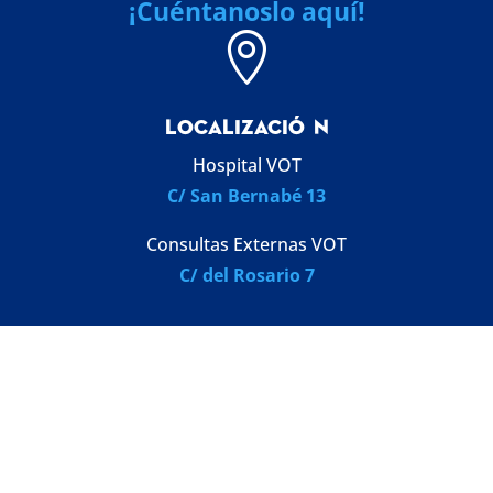
¡Cuéntanoslo aquí!

LOCALIZACI
Ó
N
Hospital VOT
C/ San Bernabé 13
Consultas Externas VOT
C/ del Rosario 7