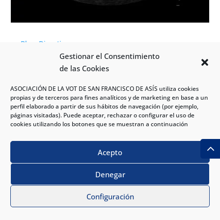
,
Blog
Digestivo
Gestionar el Consentimiento
Ecoendoscopia: ¿Que es y para que sirve?
de las Cookies
Se utiliza para la detección de patologías como el
cáncer de páncreas o colon con imágenes del
ASOCIACIÓN DE LA VOT DE SAN FRANCISCO DE ASÍS utiliza cookies
propias y de terceros para fines analíticos y de marketing en base a un
tracto gastrointestinal y adyacentes.
perfil elaborado a partir de sus hábitos de navegación (por ejemplo,
Read More
páginas visitadas). Puede aceptar, rechazar o configurar el uso de
cookies utilizando los botones que se muestran a continuación
Hospital VOT
|
Jun 22, 2023
|
0 Comments
Acepto
Denegar
PIDE CITA
1
Configuración