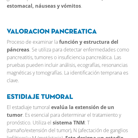
estomacal, náuseas y vómitos
.
Valoracion pancreatica
Proceso de examinar la
función y estructura del
páncreas
. Se utiliza para detectar enfermedades como
pancreatitis, tumores o insuficiencia pancreática. Las
pruebas pueden incluir análisis, ecografías, resonancias
magnéticas y tomografías. La identificación temprana es
clave.
Estidiaje tumoral
El estadiaje tumoral
evalúa la extensión de un
tumor
. Es esencial para determinar el tratamiento y
pronóstico. Utiliza el
sistema TNM
: T
(tamaño/extensión del tumor), N (afectación de ganglios
linfáticos) y M (metástasis).
Esto designa un estadio,