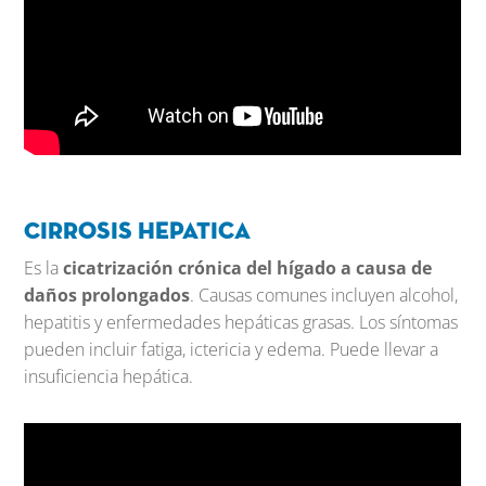
Cirrosis hepatica
Es
la
cicatrización crónica del hígado a causa de
daños prolongados
. Causas comunes incluyen alcohol,
hepatitis y enfermedades hepáticas grasas. Los síntomas
pueden incluir fatiga, ictericia y edema. Puede llevar a
insuficiencia hepática.