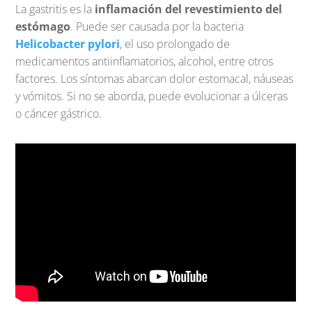
La gastritis es la
inflamación del revestimiento del
estómago
. Puede ser causada por la bacteria
Helicobacter pylori
, el uso prolongado de
medicamentos antiinflamatorios, alcohol, entre otros
factores. Los síntomas abarcan dolor estomacal, náuseas
y vómitos. Si no se aborda, puede evolucionar a úlceras
o cáncer gástrico.