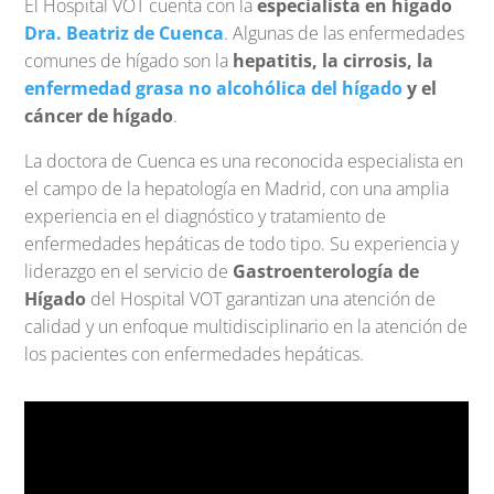
El Hospital VOT cuenta con la
especialista en hígado
Dra. Beatriz de Cuenca
.
Algunas de las enfermedades
comunes de hígado son la
hepatitis, la cirrosis, la
enfermedad grasa no alcohólica del hígado
y el
cáncer de hígado
.
La doctora de Cuenca es una reconocida especialista en
el campo de la hepatología en Madrid, con una amplia
experiencia en el diagnóstico y tratamiento de
enfermedades hepáticas de todo tipo. Su experiencia y
liderazgo en el servicio de
Gastroenterología de
Hígado
del Hospital VOT garantizan una atención de
calidad y un enfoque multidisciplinario en la atención de
los pacientes con enfermedades hepáticas.