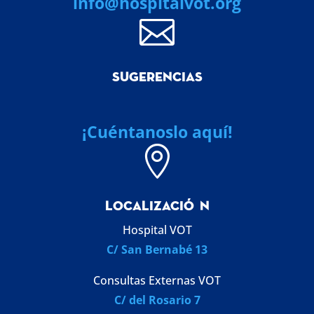
info@hospitalvot.org

SUGERENCIAS
¡Cuéntanoslo aquí!

LOCALIZACI
Ó
N
Hospital VOT
C/ San Bernabé 13
Consultas Externas VOT
C/ del Rosario 7