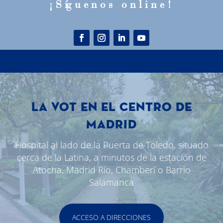
¡S
í
guenos online!
LA VOT EN EL CENTRO DE
MADRID
Hospital al lado de la Puerta de Toledo, situado
cerca de la Latina, a minutos de la estación de
Atocha, Madrid Río, Chamberí o Barrio
Salamanca
ACCESO A DIRECCIONES