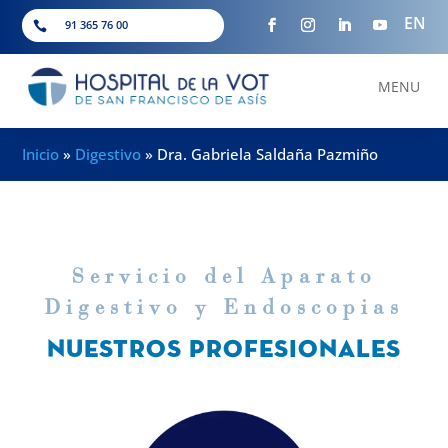
EN
91 365 76 00

MENU
Inicio
»
Digestivo
»
Dra. Gabriela Saldaña Pazmiño
Servicio del Aparato
Digestivo y Endoscopias
NUESTROS PROFESIONALES