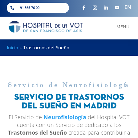
EN
91 365 76 00

MENU
Inicio
»
Trastornos del Sueño
Servicio de Neurofisiolog
í
a
Servicio de Trastornos
del Sueño en Madrid
El Servicio de
Neurofisiología
del Hospital VOT
cuenta con un Servicio de dedicado a los
Trastornos del Sueño
creada para contribuir a