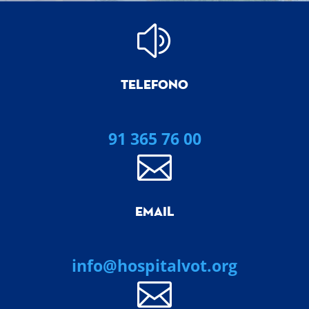
z
TELEFONO
91 365 76 00

EMAIL
info@hospitalvot.org
