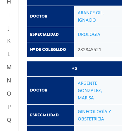
H
ARANCE GIL,
I
Doctor
IGNACIO
J
UROLOGIA
Especialidad
K
282845521
Nº de Colegiado
L
M
#5
N
ARGENTE
GONZÁLEZ,
Doctor
O
MARISA
P
GINECOLOGÍA Y
Especialidad
OBSTETRICIA
Q