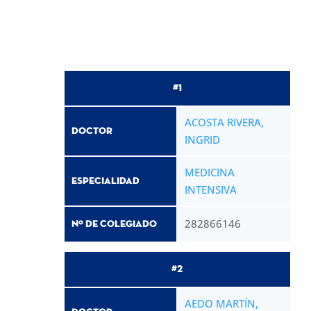
#1
ACOSTA RIVERA,
Doctor
INGRID
MEDICINA
Especialidad
INTENSIVA
282866146
Nº de Colegiado
#2
AEDO MARTÍN,