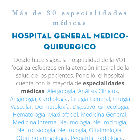
M
á
s de 30 especialidades
m
é
dicas
Hospital general medico-
quirurgico
Desde hace siglos, la hospitalidad de la VOT
focaliza esfuerzos en la atención integral de la
salud de los pacientes. Por ello, el hospital
cuenta con la mayoría de
especialidades
médicas
:
Alergología
,
Análisis Clínicos
,
Angiología
,
Cardiología
,
Cirugía General
,
Cirugía
Vascular
,
Dermatología
,
Digestivo
,
Ginecología
,
Hematología
,
Maxilofacial
,
Medicina General
,
Medicina Interna
,
Neumología
,
Neurocirugía
,
Neurofisiología
,
Neurología
,
Oftalmología
,
Otorrinolaringología
,
Pediatría
,
Radiología
,