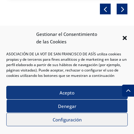
Gestionar el Consentimiento
de las Cookies
ASOCIACIÓN DE LA VOT DE SAN FRANCISCO DE ASÍS utiliza cookies
propias y de terceros para fines analíticos y de marketing en base a un
perfil elaborado a partir de sus hábitos de navegación (por ejemplo,
Para m
á
s informaci
ó
n
páginas visitadas). Puede aceptar, rechazar o configurar el uso de
cookies utilizando los botones que se muestran a continuación
Contacta con Nosotros
Acepto
La vida es el arte del encuentro. Deseamos formar
parte de tu camino para ayudarte a recorrerlo con la
Denegar
mejor calidad de vida.
PIDE CITA
Configuración
CONTÁCTANOS