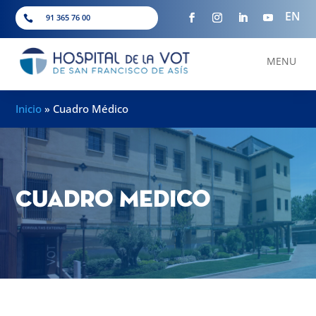
EN
91 365 76 00

MENU
Inicio
»
Cuadro Médico
Cuadro Medico