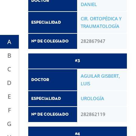
Doctor
DANIEL
CIR. ORTOPÉDICA Y
Especialidad
TRAUMATOLOGÍA
A
282867947
Nº de Colegiado
B
#3
C
AGUILAR GISBERT,
Doctor
D
LUIS
E
UROLOGÍA
Especialidad
F
282862119
Nº de Colegiado
G
#4