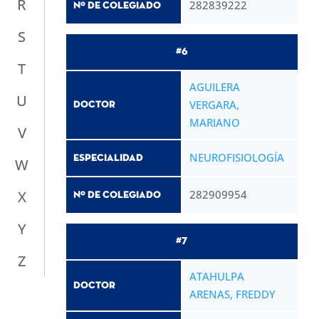
R
282839222
Nº de Colegiado
S
#6
T
AGUILERA
U
VERGARA,
Doctor
MARIANO
V
NEUROFISIOLOGÍA
Especialidad
W
X
282909954
Nº de Colegiado
Y
#7
Z
ATAHULPA
Doctor
ARENAS, FREDDY