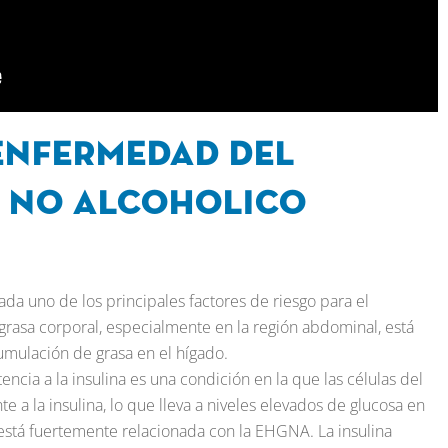
enfermedad del
 no alcoholico
ada uno de los principales factores de riesgo para el
rasa corporal, especialmente en la región abdominal, está
mulación de grasa en el hígado.
stencia a la insulina es una condición en la que las células del
 la insulina, lo que lleva a niveles elevados de glucosa en
na está fuertemente relacionada con la EHGNA. La insulina