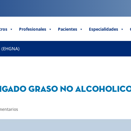
tros
Profesionales
Pacientes
Especialidades
o (EHGNA)
Higado Graso No Alcoholic
mentarios