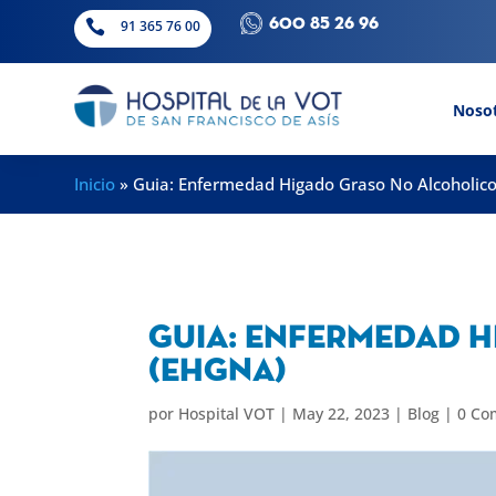
600 85 26 96

91 365 76 00
Noso
Inicio
»
Guia: Enfermedad Higado Graso No Alcoholic
Guia: Enfermedad 
(EHGNA)
por
Hospital VOT
|
May 22, 2023
|
Blog
|
0 Co