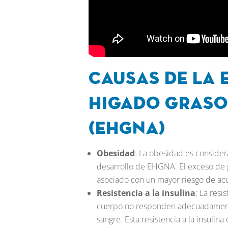
Causas de la 
higado graso
(EHGNA)
Obesidad
: La obesidad es consider
desarrollo de EHGNA. El exceso de g
asociado con un mayor riesgo de acu
Resistencia a la insulina
: La resi
cuerpo no responden adecuadamente a
sangre. Esta resistencia a la insuli