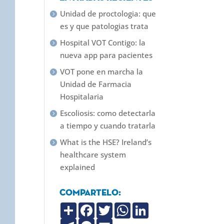
Unidad de proctologia: que
es y que patologias trata
Hospital VOT Contigo: la
nueva app para pacientes
VOT pone en marcha la
Unidad de Farmacia
Hospitalaria
Escoliosis: como detectarla
a tiempo y cuando tratarla
What is the HSE? Ireland’s
healthcare system
explained
Compartelo:
C
F
T
W
L
o
a
w
h
i
m
T
c
M
i
E
a
n