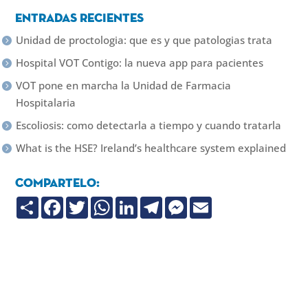
Entradas recientes
Unidad de proctologia: que es y que patologias trata
Hospital VOT Contigo: la nueva app para pacientes
VOT pone en marcha la Unidad de Farmacia
Hospitalaria
Escoliosis: como detectarla a tiempo y cuando tratarla
What is the HSE? Ireland’s healthcare system explained
Compartelo:
C
F
T
W
L
T
M
E
o
a
w
h
i
e
e
m
m
c
i
a
n
l
s
a
p
e
t
t
k
e
s
i
a
b
t
s
e
g
e
l
r
o
e
A
d
r
n
t
o
r
p
I
a
g
i
k
p
n
m
e
r
r