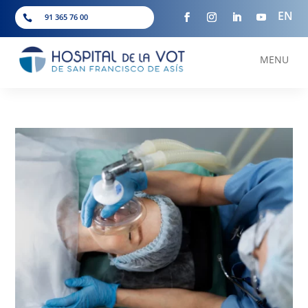
EN
91 365 76 00

MENU