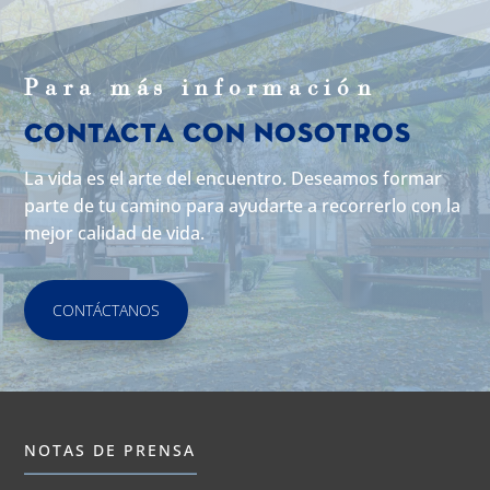
Para m
á
s informaci
ó
n
Contacta con Nosotros
La vida es el arte del encuentro. Deseamos formar
parte de tu camino para ayudarte a recorrerlo con la
mejor calidad de vida.
CONTÁCTANOS
NOTAS DE PRENSA