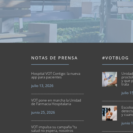
NOTAS DE PRENSA
#VOTBLOG
Hospital VOT Contigo: la nueva
Unidad
app para pacientes
proctol
y que p
trata
julio 13, 2026
julio 1
VOT pone en marcha la Unidad
de Farmacia Hospitalaria
Escoli
detect
junio 25, 2026
y cuand
junio 
VOT impulsa su campaña “tu
salud no espera, nosotros