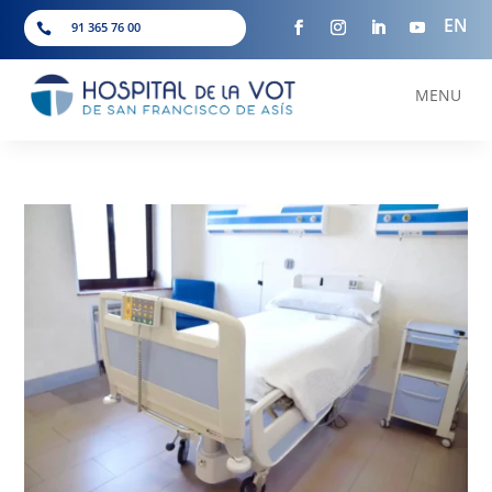
EN
91 365 76 00

MENU