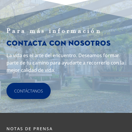
Para m
á
s informaci
ó
n
Contacta con Nosotros
La vida es el arte del encuentro. Deseamos formar
parte de tu camino para ayudarte a recorrerlo con la
mejor calidad de vida.
CONTÁCTANOS
NOTAS DE PRENSA