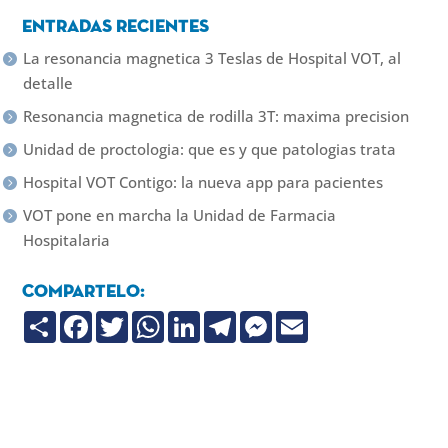
Entradas recientes
La resonancia magnetica 3 Teslas de Hospital VOT, al
detalle
Resonancia magnetica de rodilla 3T: maxima precision
Unidad de proctologia: que es y que patologias trata
Hospital VOT Contigo: la nueva app para pacientes
VOT pone en marcha la Unidad de Farmacia
Hospitalaria
Compartelo:
C
F
T
W
L
T
M
E
o
a
w
h
i
e
e
m
m
c
i
a
n
l
s
a
p
e
t
t
k
e
s
i
a
b
t
s
e
g
e
l
r
o
e
A
d
r
n
t
o
r
p
I
a
g
i
k
p
n
m
e
r
r