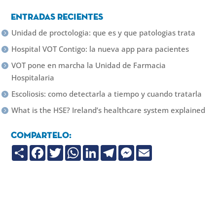
Entradas recientes
Unidad de proctologia: que es y que patologias trata
Hospital VOT Contigo: la nueva app para pacientes
VOT pone en marcha la Unidad de Farmacia
Hospitalaria
Escoliosis: como detectarla a tiempo y cuando tratarla
What is the HSE? Ireland’s healthcare system explained
Compartelo:
C
F
T
W
L
T
M
E
o
a
w
h
i
e
e
m
m
c
i
a
n
l
s
a
p
e
t
t
k
e
s
i
a
b
t
s
e
g
e
l
r
o
e
A
d
r
n
t
o
r
p
I
a
g
i
k
p
n
m
e
r
r