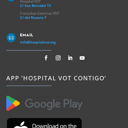
Hospital VOT
C/ San Bernabé 13
Consultas Externas VOT
C/ del Rosario 7
Email

info@hospitalvot.org
APP ‘HOSPITAL VOT CONTIGO’