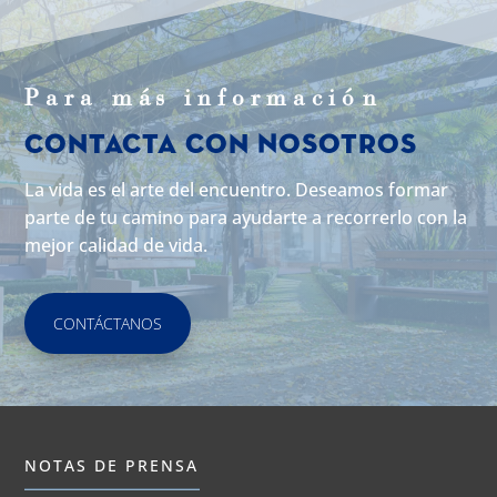
Para m
á
s informaci
ó
n
Contacta con Nosotros
La vida es el arte del encuentro. Deseamos formar
parte de tu camino para ayudarte a recorrerlo con la
mejor calidad de vida.
CONTÁCTANOS
NOTAS DE PRENSA