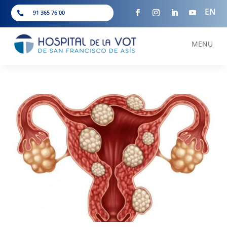
EN
91 365 76 00

MENU