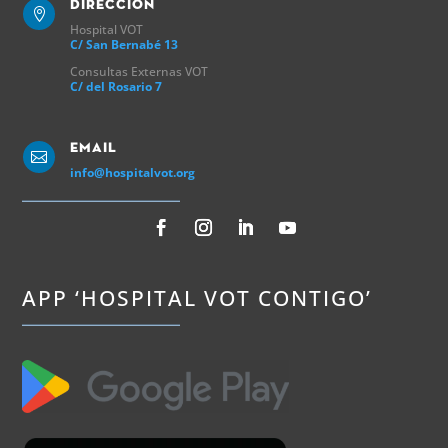
Direccion

Hospital VOT
C/ San Bernabé 13
Consultas Externas VOT
C/ del Rosario 7
Email

info@hospitalvot.org
APP ‘HOSPITAL VOT CONTIGO’