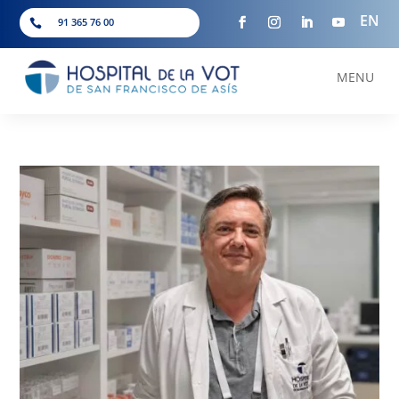
EN
91 365 76 00

MENU