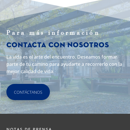
Para m
á
s informaci
ó
n
Contacta con Nosotros
La vida es el arte del encuentro. Deseamos formar
parte de tu camino para ayudarte a recorrerlo con la
mejor calidad de vida.
CONTÁCTANOS
NOTAS DE PRENSA