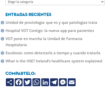
Categorias
Entradas recientes
Unidad de proctologia: que es y que patologias trata
Hospital VOT Contigo: la nueva app para pacientes
VOT pone en marcha la Unidad de Farmacia
Hospitalaria
Escoliosis: como detectarla a tiempo y cuando tratarla
What is the HSE? Ireland’s healthcare system explained
Compartelo:
C
F
T
W
L
T
M
E
o
a
w
h
i
e
e
m
m
c
i
a
n
l
s
a
p
e
t
t
k
e
s
i
a
b
t
s
e
g
e
l
r
o
e
A
d
r
n
t
o
r
p
I
a
g
i
k
p
n
m
e