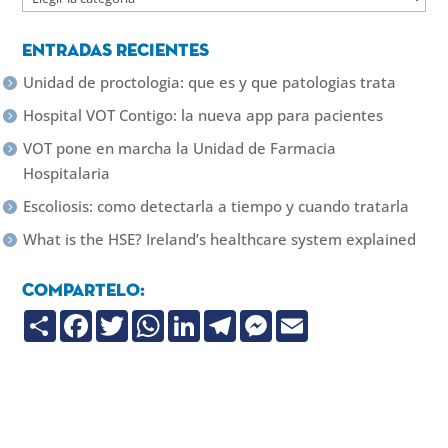
Entradas recientes
Unidad de proctologia: que es y que patologias trata
Hospital VOT Contigo: la nueva app para pacientes
VOT pone en marcha la Unidad de Farmacia
Hospitalaria
Escoliosis: como detectarla a tiempo y cuando tratarla
What is the HSE? Ireland’s healthcare system explained
Compartelo:
C
F
T
W
L
T
M
E
o
a
w
h
i
e
e
m
m
c
i
a
n
l
s
a
p
e
t
t
k
e
s
i
a
b
t
s
e
g
e
l
r
o
e
A
d
r
n
t
o
r
p
I
a
g
i
k
p
n
m
e
r
r