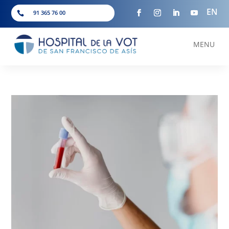
EN
91 365 76 00

MENU