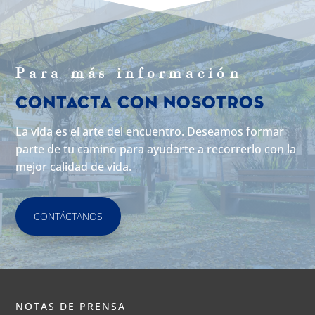
Para m
á
s informaci
ó
n
Contacta con Nosotros
La vida es el arte del encuentro. Deseamos formar
parte de tu camino para ayudarte a recorrerlo con la
mejor calidad de vida.
CONTÁCTANOS
NOTAS DE PRENSA