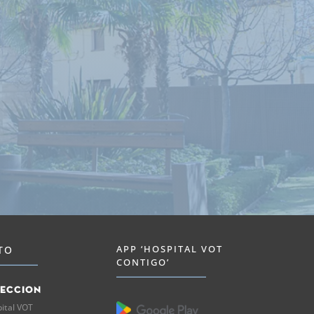
APP ‘HOSPITAL VOT
TO
CONTIGO’
reccion
ital VOT