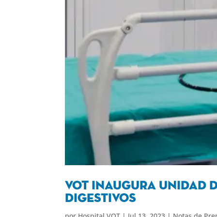
VOT inaugura Unidad d
digestivos
por
Hospital VOT
|
Jul 13, 2023
|
Notas de Pre