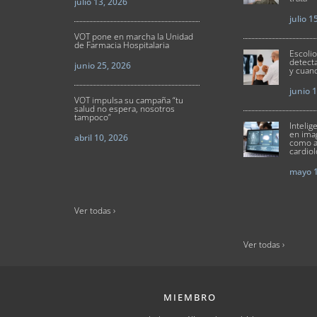
julio 13, 2026
julio 1
VOT pone en marcha la Unidad
de Farmacia Hospitalaria
Escoli
detect
junio 25, 2026
y cuand
junio 
VOT impulsa su campaña “tu
salud no espera, nosotros
tampoco”
Intelige
en ima
abril 10, 2026
como a
cardio
mayo 1
Ver todas ›
Ver todas ›
MIEMBRO