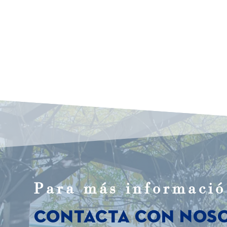
Para m
á
s informaci
ó
Contacta con Nos