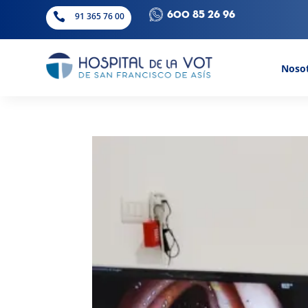
600 85 26 96

91 365 76 00
Noso