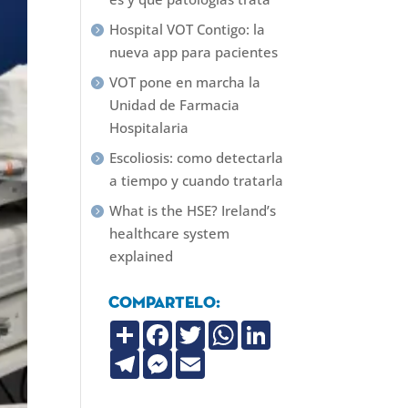
Hospital VOT Contigo: la
nueva app para pacientes
VOT pone en marcha la
Unidad de Farmacia
Hospitalaria
Escoliosis: como detectarla
a tiempo y cuando tratarla
What is the HSE? Ireland’s
healthcare system
explained
Compartelo:
C
F
T
W
L
o
a
w
h
i
m
T
c
M
i
E
a
n
p
e
e
e
t
m
t
k
a
l
b
s
t
a
s
e
r
e
o
s
e
i
A
d