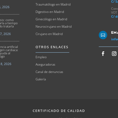
C/ S
Traumatólogo en Madrid
5, 2026
Cons
Digestivo en Madrid
VOT
C/ d
Ginecólogo en Madrid
osis: como
arla a tiempo
o tratarla
Neurocirujano en Madrid
Em
17, 2026
Cirujano en Madrid

info
OTROS ENLACES
ncia artificial
gen cardiaca:
yuda al
logo
Empleo
8, 2026
Aseguradoras
Canal de denuncias
Galería
CERTIFICADO DE CALIDAD