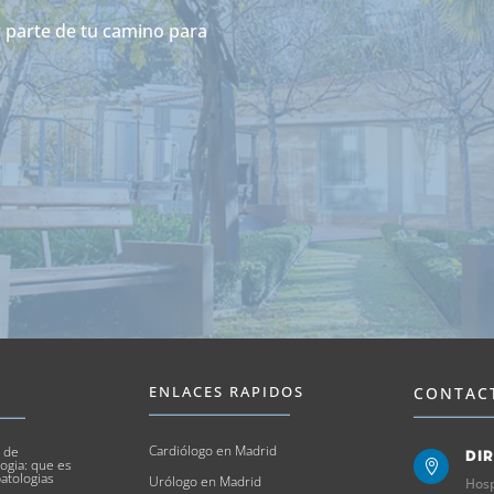
r parte de tu camino para
.
ENLACES RAPIDOS
CONTAC
Cardiólogo en Madrid
 de
Di
ogia: que es

atologias
Urólogo en Madrid
Hosp