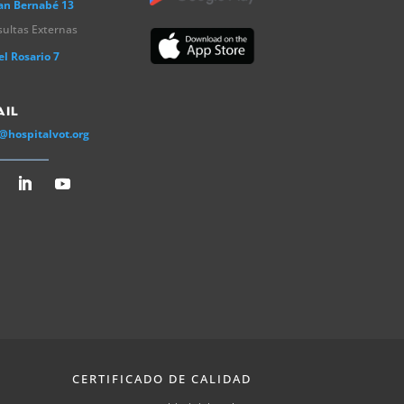
an Bernabé 13
ultas Externas
el Rosario 7
ail
@hospitalvot.org
CERTIFICADO DE CALIDAD