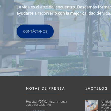
La vida es el arte del encuentro. Deseamos forma
ayudarte a recorrerlo con la mejor calidad de vida
CONTÁCTANOS
NOTAS DE PRENSA
#VOTBLOG
Hospital VOT Contigo: la nueva
Unidad
app para pacientes
proctol
y que p
trata