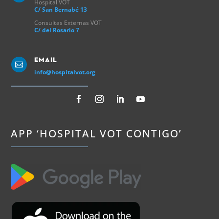
Hospital VOT
C/ San Bernabé 13
Consultas Externas VOT
C/ del Rosario 7
Email

info@hospitalvot.org
APP ‘HOSPITAL VOT CONTIGO’