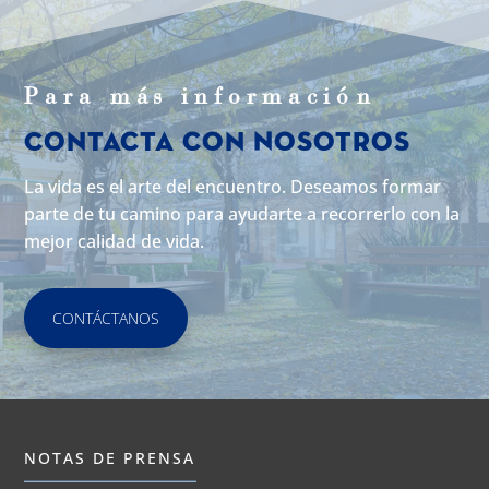
Para m
á
s informaci
ó
n
Contacta con Nosotros
La vida es el arte del encuentro. Deseamos formar
parte de tu camino para ayudarte a recorrerlo con la
mejor calidad de vida.
CONTÁCTANOS
NOTAS DE PRENSA