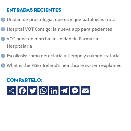
Entradas recientes
Unidad de proctologia: que es y que patologias trata
Hospital VOT Contigo: la nueva app para pacientes
VOT pone en marcha la Unidad de Farmacia
Hospitalaria
Escoliosis: como detectarla a tiempo y cuando tratarla
What is the HSE? Ireland’s healthcare system explained
Compartelo:
C
F
T
W
L
T
M
E
o
a
w
h
i
e
e
m
m
c
i
a
n
l
s
a
p
e
t
t
k
e
s
i
a
b
t
s
e
g
e
l
r
o
e
A
d
r
n
t
o
r
p
I
a
g
i
k
p
n
m
e
r
r