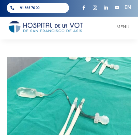
EN
91 365 76 00

MENU