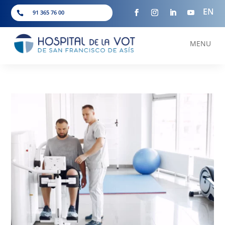
EN
91 365 76 00

MENU