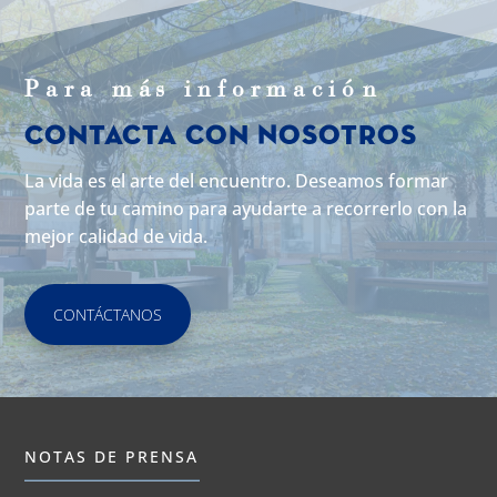
Para m
á
s informaci
ó
n
Contacta con Nosotros
La vida es el arte del encuentro. Deseamos formar
parte de tu camino para ayudarte a recorrerlo con la
mejor calidad de vida.
CONTÁCTANOS
NOTAS DE PRENSA