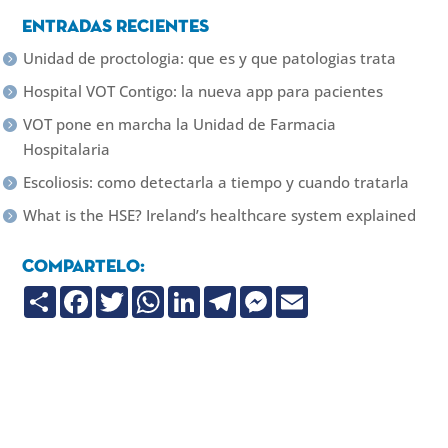
Entradas recientes
Unidad de proctologia: que es y que patologias trata
Hospital VOT Contigo: la nueva app para pacientes
VOT pone en marcha la Unidad de Farmacia
Hospitalaria
Escoliosis: como detectarla a tiempo y cuando tratarla
What is the HSE? Ireland’s healthcare system explained
Compartelo:
C
F
T
W
L
T
M
E
o
a
w
h
i
e
e
m
m
c
i
a
n
l
s
a
p
e
t
t
k
e
s
i
a
b
t
s
e
g
e
l
r
o
e
A
d
r
n
t
o
r
p
I
a
g
i
k
p
n
m
e
r
r