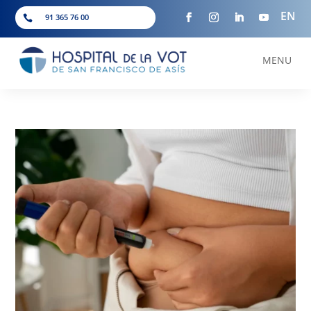
EN
91 365 76 00

MENU