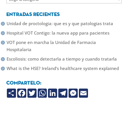
Entradas recientes
Unidad de proctologia: que es y que patologias trata
Hospital VOT Contigo: la nueva app para pacientes
VOT pone en marcha la Unidad de Farmacia
Hospitalaria
Escoliosis: como detectarla a tiempo y cuando tratarla
What is the HSE? Ireland’s healthcare system explained
Compartelo:
C
F
T
W
L
T
M
E
o
a
w
h
i
e
e
m
m
c
i
a
n
l
s
a
p
e
t
t
k
e
s
i
a
b
t
s
e
g
e
l
r
o
e
A
d
r
n
t
o
r
p
I
a
g
i
k
p
n
m
e
r
r