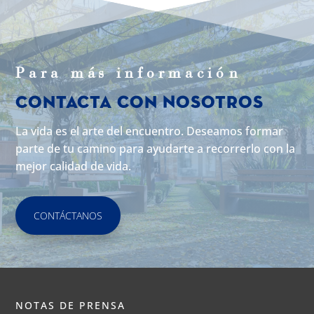
Para m
á
s informaci
ó
n
Contacta con Nosotros
La vida es el arte del encuentro. Deseamos formar
parte de tu camino para ayudarte a recorrerlo con la
mejor calidad de vida.
CONTÁCTANOS
NOTAS DE PRENSA