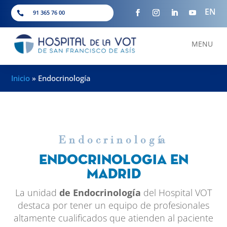
EN
91 365 76 00

MENU
Inicio
»
Endocrinología
Endocrinolog
í
a
Endocrinologia en
Madrid
La unidad
de Endocrinología
del Hospital VOT
destaca por tener un equipo de profesionales
altamente cualificados que atienden al paciente