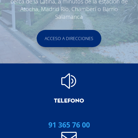
cerca de la Latina, a minutos de la estación de
Atocha, Madrid Río, Chamberí o Barrio
Salamanca
ACCESO A DIRECCIONES
z
TELEFONO
91 365 76 00
