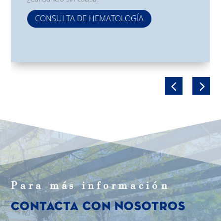
CONSULTA DE HEMATOLOGÍA
Para m
á
s informaci
ó
n
Contacta con Nosotros