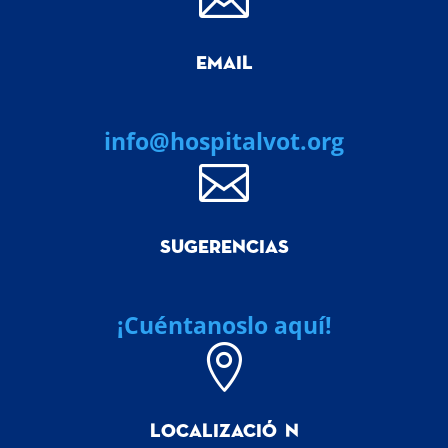
EMAIL
info@hospitalvot.org

SUGERENCIAS
¡Cuéntanoslo aquí!

LOCALIZACI
Ó
N