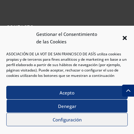
CONTACTO
Gestionar el Consentimiento
de las Cookies
Direccion

Hospital VOT
ASOCIACIÓN DE LA VOT DE SAN FRANCISCO DE ASÍS utiliza cookies
C/ San Bernabé 13
propias y de terceros para fines analíticos y de marketing en base a un
Consultas Externas VOT
perfil elaborado a partir de sus hábitos de navegación (por ejemplo,
C/ del Rosario 7
páginas visitadas). Puede aceptar, rechazar o configurar el uso de
cookies utilizando los botones que se muestran a continuación
Email

Acepto
info@hospitalvot.org
Denegar
PIDE CITA
Configuración
APP ‘HOSPITAL VOT CONTIGO’