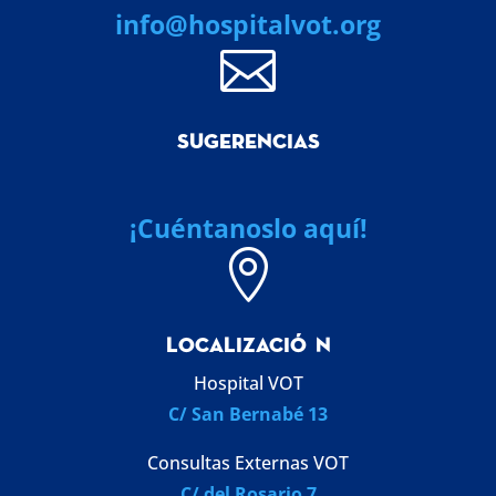
info@hospitalvot.org

SUGERENCIAS
¡Cuéntanoslo aquí!

LOCALIZACI
Ó
N
Hospital VOT
C/ San Bernabé 13
Consultas Externas VOT
C/ del Rosario 7