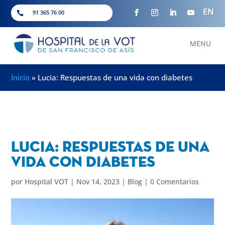
EN
91 365 76 00

MENU
Inicio
»
Lucia: Respuestas de una vida con diabetes
Lucia: Respuestas de una
vida con diabetes
por
Hospital VOT
|
Nov 14, 2023
|
Blog
|
0 Comentarios