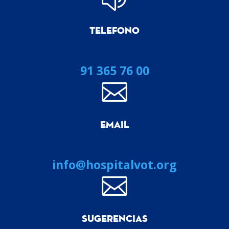
TELEFONO
91 365 76 00

EMAIL
info@hospitalvot.org

SUGERENCIAS