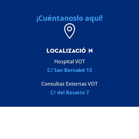
¡Cuéntanoslo aquí!

LOCALIZACI
Ó
N
Hospital VOT
C/ San Bernabé 13
Consultas Externas VOT
C/ del Rosario 7