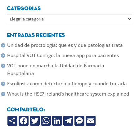
Categorias
Categorias
Entradas recientes
Unidad de proctologia: que es y que patologias trata
Hospital VOT Contigo: la nueva app para pacientes
VOT pone en marcha la Unidad de Farmacia
Hospitalaria
Escoliosis: como detectarla a tiempo y cuando tratarla
What is the HSE? Ireland’s healthcare system explained
Compartelo:
C
F
T
W
L
T
M
E
o
a
w
h
i
e
e
m
m
c
i
a
n
l
s
a
p
e
t
t
k
e
s
i
a
b
t
s
e
g
e
l