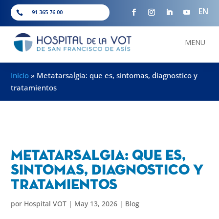
EN
91 365 76 00

MENU
Inicio
»
Metatarsalgia: que es, sintomas, diagnostico y
tratamientos
Metatarsalgia: que es,
sintomas, diagnostico y
tratamientos
por
Hospital VOT
|
May 13, 2026
|
Blog