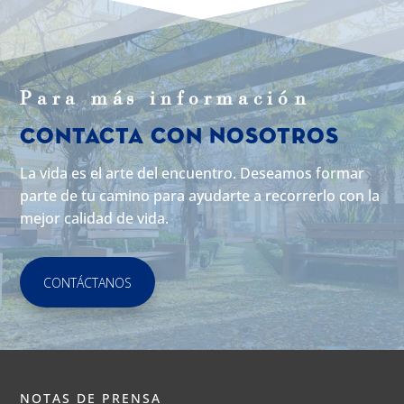
Para m
á
s informaci
ó
n
Contacta con Nosotros
La vida es el arte del encuentro. Deseamos formar
parte de tu camino para ayudarte a recorrerlo con la
mejor calidad de vida.
CONTÁCTANOS
NOTAS DE PRENSA