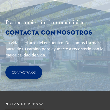
Para m
á
s informaci
ó
n
Contacta con Nosotros
La vida es el arte del encuentro. Deseamos formar
parte de tu camino para ayudarte a recorrerlo con la
mejor calidad de vida.
CONTÁCTANOS
NOTAS DE PRENSA