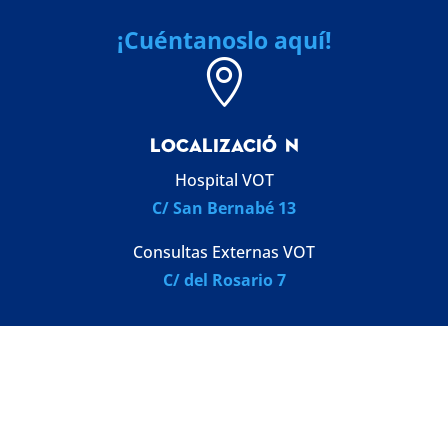
¡Cuéntanoslo aquí!

LOCALIZACI
Ó
N
Hospital VOT
C/ San Bernabé 13
Consultas Externas VOT
C/ del Rosario 7