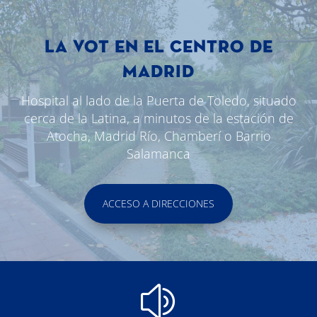
LA VOT EN EL CENTRO DE
MADRID
Hospital al lado de la Puerta de Toledo, situado
cerca de la Latina, a minutos de la estación de
Atocha, Madrid Río, Chamberí o Barrio
Salamanca
ACCESO A DIRECCIONES
z