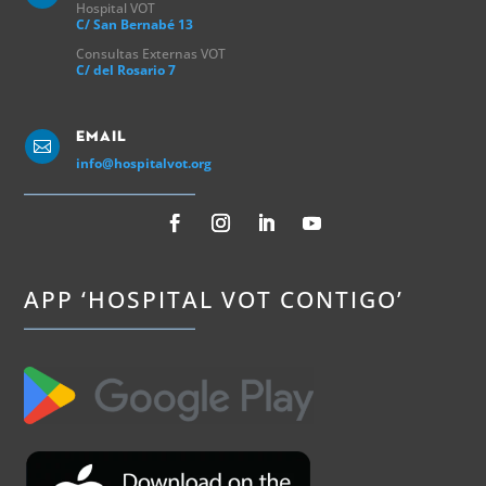
Hospital VOT
C/ San Bernabé 13
Consultas Externas VOT
C/ del Rosario 7
Email

info@hospitalvot.org
APP ‘HOSPITAL VOT CONTIGO’