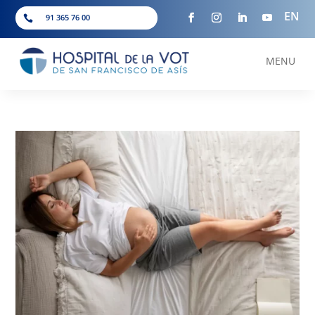
EN
91 365 76 00

MENU