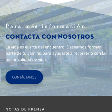
Para m
á
s informaci
ó
n
Contacta con Nosotros
La vida es el arte del encuentro. Deseamos formar
parte de tu camino para ayudarte a recorrerlo con la
mejor calidad de vida.
CONTÁCTANOS
NOTAS DE PRENSA