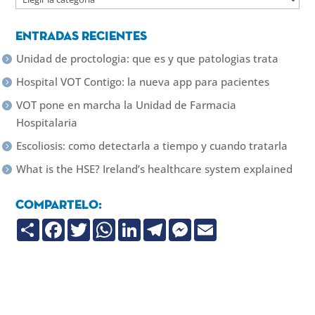
Entradas recientes
Unidad de proctologia: que es y que patologias trata
Hospital VOT Contigo: la nueva app para pacientes
VOT pone en marcha la Unidad de Farmacia
Hospitalaria
Escoliosis: como detectarla a tiempo y cuando tratarla
What is the HSE? Ireland’s healthcare system explained
Compartelo:
C
F
T
W
L
T
M
E
o
a
w
h
i
e
e
m
m
c
i
a
n
l
s
a
p
e
t
t
k
e
s
i
a
b
t
s
e
g
e
l
r
o
e
A
d
r
n
t
o
r
p
I
a
g
i
k
p
n
m
e
r
r