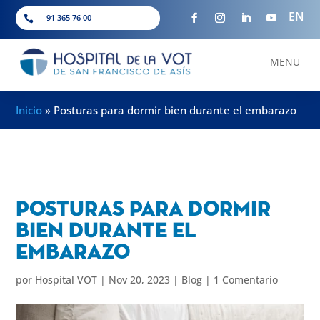
EN
91 365 76 00

MENU
Inicio
»
Posturas para dormir bien durante el embarazo
Posturas para dormir
bien durante el
embarazo
por
Hospital VOT
|
Nov 20, 2023
|
Blog
|
1 Comentario