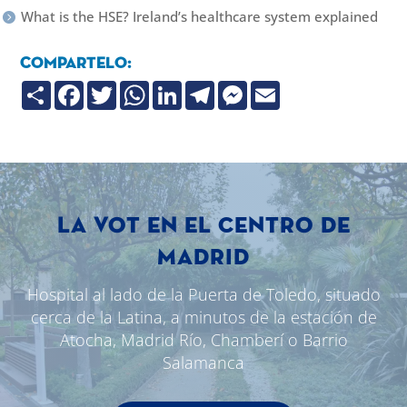
What is the HSE? Ireland’s healthcare system explained
Compartelo:
C
F
T
W
L
T
M
E
o
a
w
h
i
e
e
m
m
c
i
a
n
l
s
a
p
e
t
t
k
e
s
i
a
b
t
s
e
g
e
l
r
o
e
A
d
r
n
t
o
r
p
I
a
g
i
k
p
n
m
e
r
r
LA VOT EN EL CENTRO DE
MADRID
Hospital al lado de la Puerta de Toledo, situado
cerca de la Latina, a minutos de la estación de
Atocha, Madrid Río, Chamberí o Barrio
Salamanca