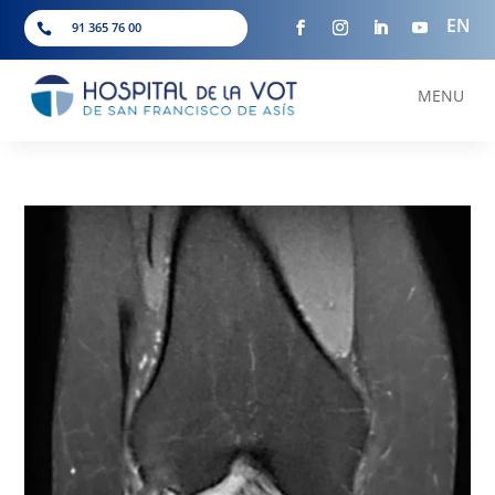
EN
91 365 76 00

MENU