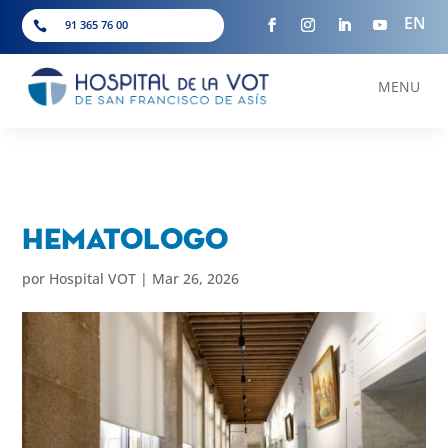
EN
91 365 76 00

MENU
Hematologo
por
Hospital VOT
|
Mar 26, 2026