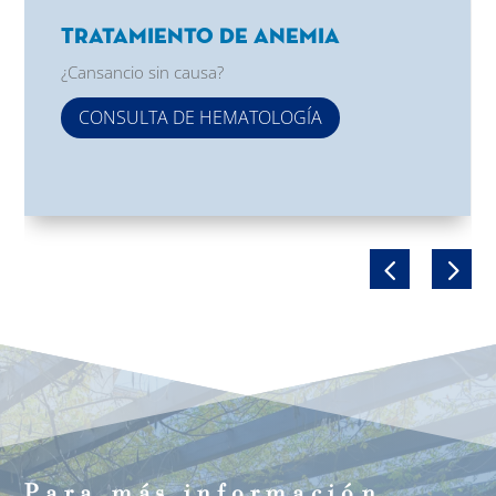
Tratamiento de Anemia
¿Cansancio sin causa?
CONSULTA DE HEMATOLOGÍA
Para m
á
s informaci
ó
n