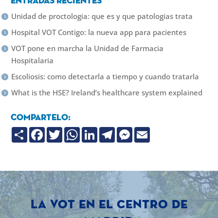
Entradas recientes
Unidad de proctologia: que es y que patologias trata
Hospital VOT Contigo: la nueva app para pacientes
VOT pone en marcha la Unidad de Farmacia
Hospitalaria
Escoliosis: como detectarla a tiempo y cuando tratarla
What is the HSE? Ireland’s healthcare system explained
Compartelo:
C
F
T
W
L
T
M
E
o
a
w
h
i
e
e
m
m
c
i
a
n
l
s
a
p
e
t
t
k
e
s
i
a
b
t
s
e
g
e
l
r
o
e
A
d
r
n
t
o
r
p
I
a
g
i
k
p
n
m
e
r
r
LA VOT EN EL CENTRO DE