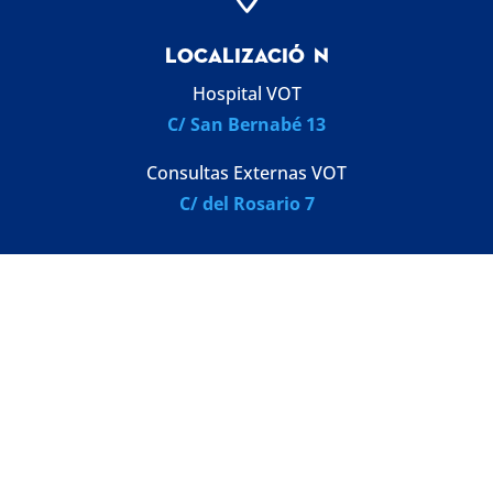
LOCALIZACI
Ó
N
Hospital VOT
C/ San Bernabé 13
Consultas Externas VOT
C/ del Rosario 7