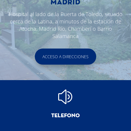
MADRID
Hospital al lado de la Puerta de Toledo, situado
cerca de la Latina, a minutos de la estación de
Atocha, Madrid Río, Chamberí o Barrio
Salamanca
ACCESO A DIRECCIONES
z
TELEFONO