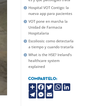
Hospital VOT Contigo: la
nueva app para pacientes
VOT pone en marcha la
Unidad de Farmacia
Hospitalaria
Escoliosis: como detectarla
a tiempo y cuando tratarla
What is the HSE? Ireland’s
healthcare system
explained
Compartelo:
C
F
T
W
L
o
a
w
h
i
m
T
c
M
i
E
a
n
p
e
e
e
t
m
t
k
a
l
b
s
t
a
s
e
r
e
o
s
e
i
A
d