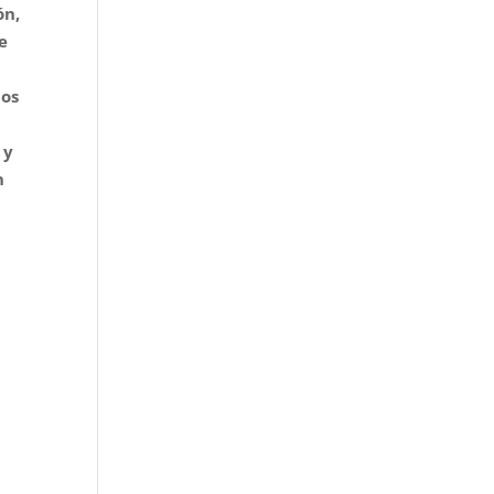
ón,
e
los
 y
n