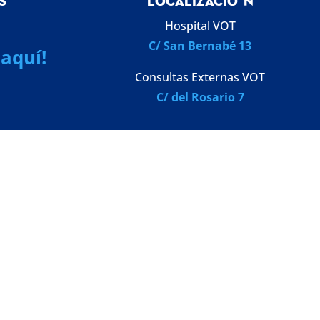
S
LOCALIZACI
Ó
N
Hospital VOT
C/ San Bernabé 13
aquí!
Consultas Externas VOT
C/ del Rosario 7