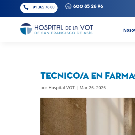
600 85 26 96

91 365 76 00
Noso
Tecnico/a en Farma
por
Hospital VOT
|
Mar 26, 2026