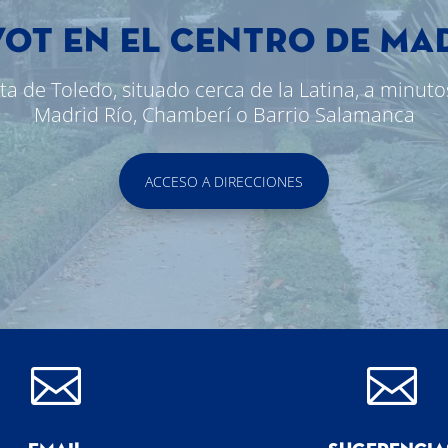
VOT EN EL CENTRO DE MA
rta de Toledo, situado cerca de la Latina, a minuto
Madrid Río, Chamberí o Barrio Salamanca
ACCESO A DIRECCIONES

