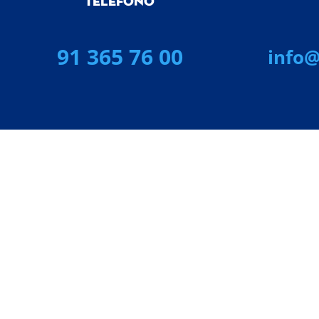
TELEFONO
91 365 76 00
info@