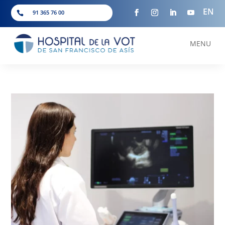
EN
91 365 76 00

MENU