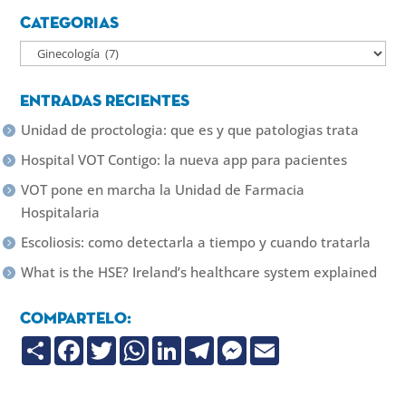
Categorias
Categorias
Entradas recientes
Unidad de proctologia: que es y que patologias trata
Hospital VOT Contigo: la nueva app para pacientes
VOT pone en marcha la Unidad de Farmacia
Hospitalaria
Escoliosis: como detectarla a tiempo y cuando tratarla
What is the HSE? Ireland’s healthcare system explained
Compartelo:
C
F
T
W
L
T
M
E
o
a
w
h
i
e
e
m
m
c
i
a
n
l
s
a
p
e
t
t
k
e
s
i
a
b
t
s
e
g
e
l