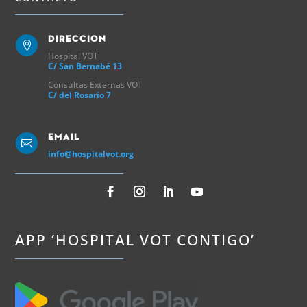
Direccion

Hospital VOT
C/ San Bernabé 13
Consultas Externas VOT
C/ del Rosario 7
Email

info@hospitalvot.org
APP ‘HOSPITAL VOT CONTIGO’