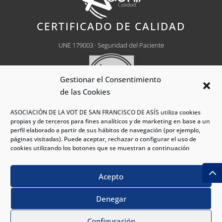
CERTIFICADO DE CALIDAD
UNE 179003 · Seguridad del Paciente
Gestionar el Consentimiento
de las Cookies
ASOCIACIÓN DE LA VOT DE SAN FRANCISCO DE ASÍS utiliza cookies
propias y de terceros para fines analíticos y de marketing en base a un
Centro Médico Autorizado
Nº CH0030
perfil elaborado a partir de sus hábitos de navegación (por ejemplo,
páginas visitadas). Puede aceptar, rechazar o configurar el uso de
cookies utilizando los botones que se muestran a continuación
®Hospital VOT Madrid 2026 - Todos los derechos
Acepto
reservados.
Denegar
PIDE CITA
|
|
|
Política de Privacidad
Política de Cookies
Aviso Legal
|
Política S. Interno
Procedimiento S. Interno
Configuración