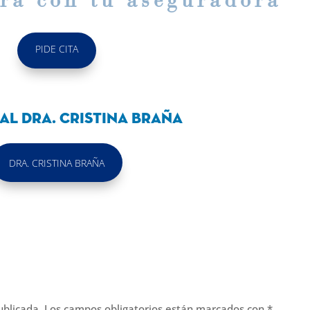
ora con tu aseguradora
PIDE CITA
al Dra. Cristina Braña
DRA. CRISTINA BRAÑA
ublicada.
Los campos obligatorios están marcados con
*