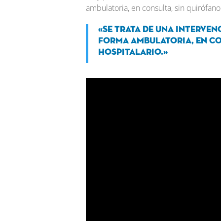
ambulatoria, en consulta, sin quirófano 
«Se trata de una interven
forma ambulatoria, en co
hospitalario.»