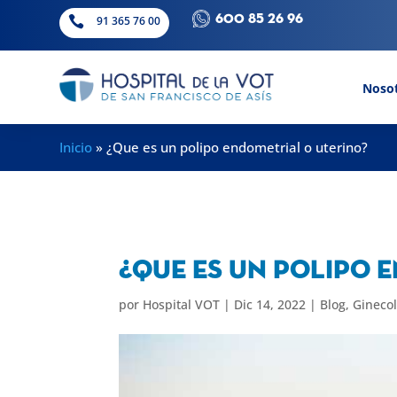
600 85 26 96

91 365 76 00
Noso
Inicio
»
¿Que es un polipo endometrial o uterino?
¿Que es un polipo 
por
Hospital VOT
|
Dic 14, 2022
|
Blog
,
Gineco