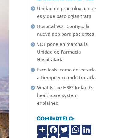
Unidad de proctologia: que
es y que patologias trata
Hospital VOT Contigo: la
nueva app para pacientes
VOT pone en marcha la
Unidad de Farmacia
Hospitalaria
Escoliosis: como detectarla
a tiempo y cuando tratarla
What is the HSE? Ireland’s
healthcare system
explained
Compartelo:
C
F
T
W
L
o
a
w
h
i
m
T
c
M
i
E
a
n