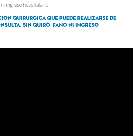
ni ingreso hospitalario.
cion quirurgica que puede realizarse de
nsulta, sin quir
ó
fano ni ingreso