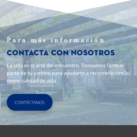
Para m
á
s informaci
ó
n
Contacta con Nosotros
La vida es el arte del encuentro. Deseamos formar
parte de tu camino para ayudarte a recorrerlo con la
mejor calidad de vida.
CONTÁCTANOS