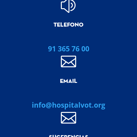
z
TELEFONO
91 365 76 00

EMAIL
info@hospitalvot.org
