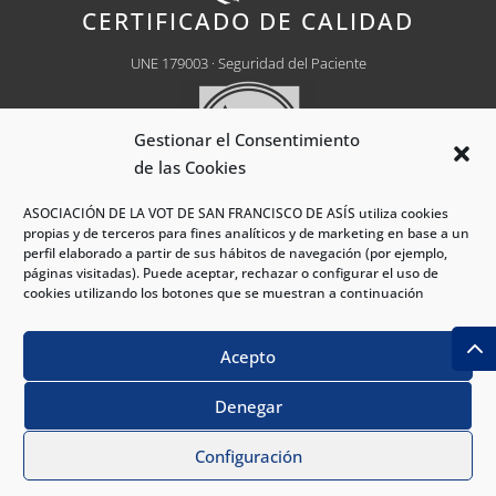
CERTIFICADO DE CALIDAD
UNE 179003 · Seguridad del Paciente
Gestionar el Consentimiento
de las Cookies
ASOCIACIÓN DE LA VOT DE SAN FRANCISCO DE ASÍS utiliza cookies
Centro Médico Autorizado
Nº CH0030
propias y de terceros para fines analíticos y de marketing en base a un
perfil elaborado a partir de sus hábitos de navegación (por ejemplo,
páginas visitadas). Puede aceptar, rechazar o configurar el uso de
cookies utilizando los botones que se muestran a continuación
®Hospital VOT Madrid 2026 - Todos los derechos
Acepto
reservados.
Denegar
PIDE CITA
|
|
|
Política de Privacidad
Política de Cookies
Aviso Legal
|
Política S. Interno
Procedimiento S. Interno
Configuración
Papaya Digital
powered by
Pegaxius