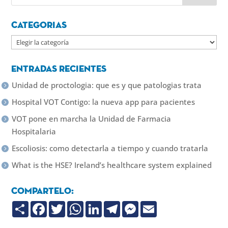
Categorias
Categorias
Entradas recientes
Unidad de proctologia: que es y que patologias trata
Hospital VOT Contigo: la nueva app para pacientes
VOT pone en marcha la Unidad de Farmacia
Hospitalaria
Escoliosis: como detectarla a tiempo y cuando tratarla
What is the HSE? Ireland’s healthcare system explained
Compartelo:
C
F
T
W
L
T
M
E
o
a
w
h
i
e
e
m
m
c
i
a
n
l
s
a