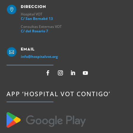
Direccion

Hospital VOT
C/ San Bernabé 13
Consultas Externas VOT
C/ del Rosario 7
Email

info@hospitalvot.org
APP ‘HOSPITAL VOT CONTIGO’