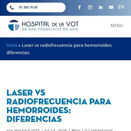
EN
91 365 76 00

MENU
Inicio
»
Laser vs radiofrecuencia para hemorroides:
diferencias
Laser vs
radiofrecuencia para
hemorroides:
diferencias
por
Hospital VOT
|
Jul 14, 2025
|
Blog
|
0 Comentarios