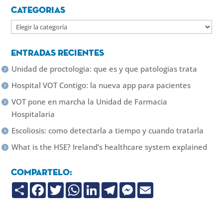
Categorias
Categorias
Entradas recientes
Unidad de proctologia: que es y que patologias trata
Hospital VOT Contigo: la nueva app para pacientes
VOT pone en marcha la Unidad de Farmacia
Hospitalaria
Escoliosis: como detectarla a tiempo y cuando tratarla
What is the HSE? Ireland’s healthcare system explained
Compartelo:
C
F
T
W
L
T
M
E
o
a
w
h
i
e
e
m
m
c
i
a
n
l
s
a
p
e
t
t
k
e
s
i
a
b
t
s
e
g
e
l