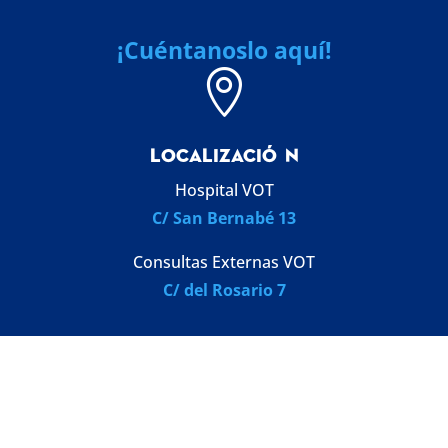
¡Cuéntanoslo aquí!

LOCALIZACI
Ó
N
Hospital VOT
C/ San Bernabé 13
Consultas Externas VOT
C/ del Rosario 7