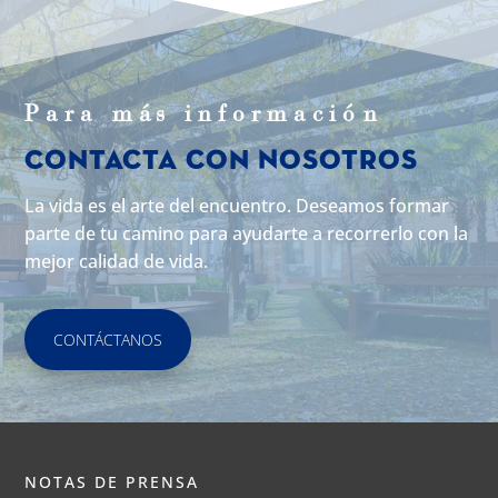
Para m
á
s informaci
ó
n
Contacta con Nosotros
La vida es el arte del encuentro. Deseamos formar
parte de tu camino para ayudarte a recorrerlo con la
mejor calidad de vida.
CONTÁCTANOS
NOTAS DE PRENSA