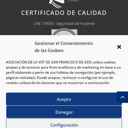
CERTIFICADO DE CALIDAD
UNE 179003 · Seguridad del Paciente
Gestionar el Consentimiento
de las Cookies
ASOCIACIÓN DE LA VOT DE SAN FRANCISCO DE ASÍS utiliza cookies
propias y de terceros para fines analíticos y de marketing en base a un
Centro Médico Autorizado
Nº CH0030
perfil elaborado a partir de sus hábitos de navegación (por ejemplo,
páginas visitadas). Puede aceptar, rechazar o configurar el uso de
cookies utilizando los botones que se muestran a continuación
®Hospital VOT Madrid 2026 - Todos los derechos
Acepto
reservados.
Denegar
PIDE CITA
|
|
|
Política de Privacidad
Política de Cookies
Aviso Legal
|
Política S. Interno
Procedimiento S. Interno
Configuración