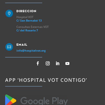
Direccion

Hospital VOT
C/ San Bernabé 13
Consultas Externas VOT
C/ del Rosario 7
Email

info@hospitalvot.org
APP ‘HOSPITAL VOT CONTIGO’