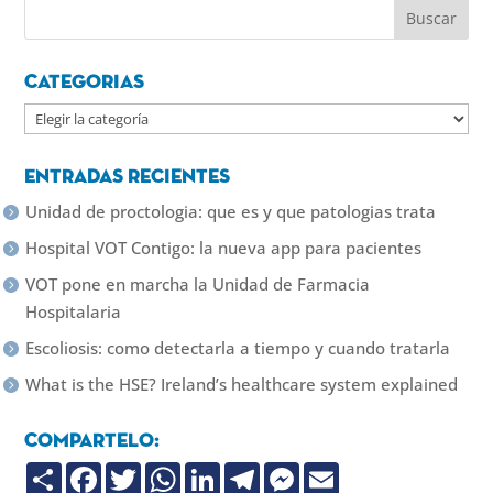
Categorias
Categorias
Entradas recientes
Unidad de proctologia: que es y que patologias trata
Hospital VOT Contigo: la nueva app para pacientes
VOT pone en marcha la Unidad de Farmacia
Hospitalaria
Escoliosis: como detectarla a tiempo y cuando tratarla
What is the HSE? Ireland’s healthcare system explained
Compartelo:
C
F
T
W
L
T
M
E
o
a
w
h
i
e
e
m