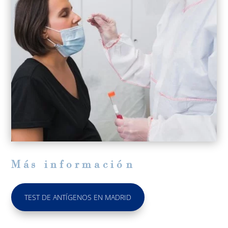
M
á
s informaci
ó
n
TEST DE ANTÍGENOS EN MADRID