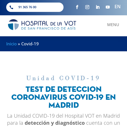
EN
91 365 76 00

MENU
Inicio
»
Covid-19
Unidad COVID-19
test de deteccion
Coronavirus Covid-19 en
Madrid
La Unidad COVID-19 del Hospital VOT en Madrid
para la
detección y diagnóstico
cuenta con un