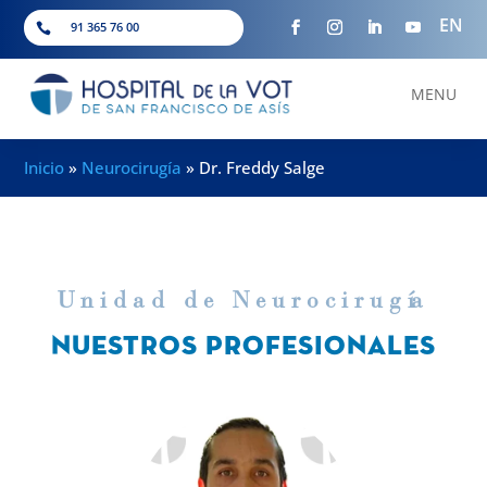
EN
91 365 76 00

MENU
Inicio
»
Neurocirugía
»
Dr. Freddy Salge
Unidad de Neurocirug
í
a
NUESTROS PROFESIONALES