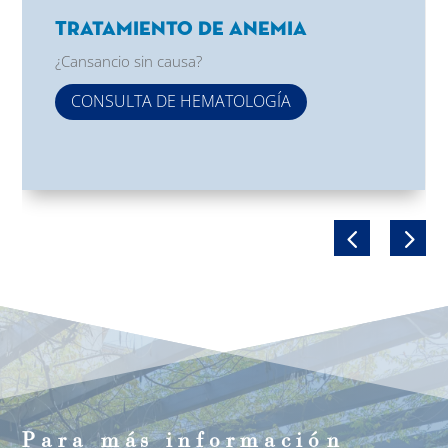
Tratamiento de Anemia
¿Cansancio sin causa?
CONSULTA DE HEMATOLOGÍA
Para m
á
s informaci
ó
n