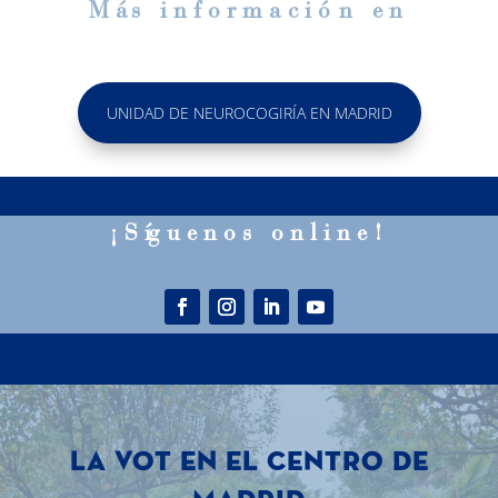
M
á
s informaci
ó
n en
UNIDAD DE NEUROCOGIRÍA EN MADRID
¡S
í
guenos online!
LA VOT EN EL CENTRO DE