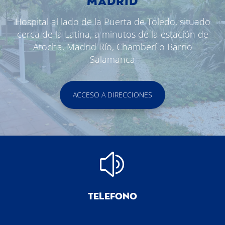
MADRID
Hospital al lado de la Puerta de Toledo, situado
cerca de la Latina, a minutos de la estación de
Atocha, Madrid Río, Chamberí o Barrio
Salamanca
ACCESO A DIRECCIONES
z
TELEFONO