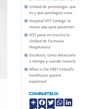
Unidad de proctologia: que
es y que patologias trata
Hospital VOT Contigo: la
nueva app para pacientes
VOT pone en marcha la
Unidad de Farmacia
Hospitalaria
Escoliosis: como detectarla
a tiempo y cuando tratarla
What is the HSE? Ireland’s
healthcare system
explained
Compartelo:
C
F
T
W
L
o
a
w
h
i
m
T
c
M
i
E
a
n