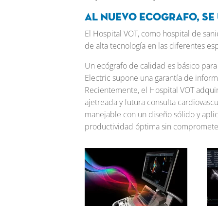
Al nuevo ecografo, se
El Hospital VOT, como hospital de san
de alta tecnología en las diferentes e
Un ecógrafo de calidad es básico para 
Electric supone una garantía de inform
Recientemente, el Hospital VOT adqui
ajetreada y futura consulta cardiovascul
manejable con un diseño sólido y aplica
productividad óptima sin comprometer 