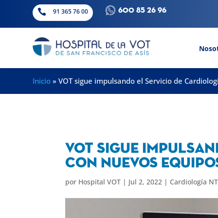
600 85 26 96

91 365 76 00
Noso
Inicio
»
VOT sigue impulsando el Servicio de Cardiolo
VOT sigue impulsan
con nuevos equipo
por
Hospital VOT
|
Jul 2, 2022
|
Cardiología N