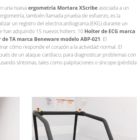
nen una nueva
ergometría Mortara XScribe
asociada a un
 ergometría, también llamada prueba de esfuerzo, es la
lizar un registro del electrocardiograma (EKG) durante un
se han adquirido 15 nuevos holters: 10
Holter de ECG marca
r de TA marca Beneware modelo ABP-021
. El
nar cómo responde el corazón a la actividad normal. El
pués de un ataque cardíaco, para diagnosticar problemas con
usando síntomas, tales como palpitaciones o síncope (pérdida