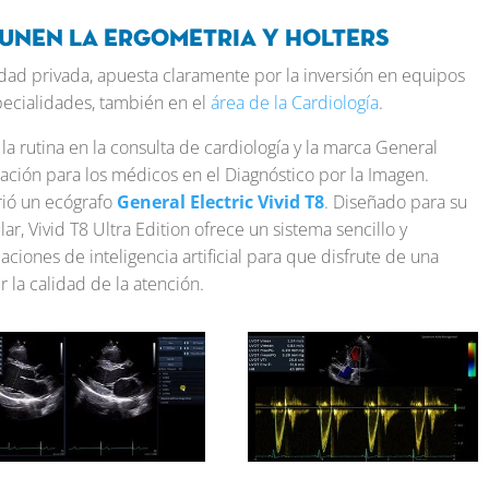
 unen la ergometria y holters
idad privada, apuesta claramente por la inversión en equipos
specialidades, también en el
área de la Cardiología
.
la rutina en la consulta de cardiología y la marca General
ación para los médicos en el Diagnóstico por la Imagen.
rió un ecógrafo
General Electric Vivid T8
. Diseñado para su
ar, Vivid T8 Ultra Edition ofrece un sistema sencillo y
ciones de inteligencia artificial para que disfrute de una
la calidad de la atención.