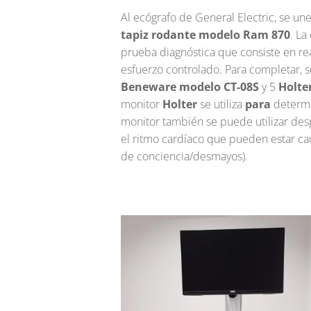
Al ecógrafo de General Electric, se u
tapiz rodante modelo Ram 870
. La
prueba diagnóstica que consiste en rea
esfuerzo controlado. Para completar, 
Beneware modelo CT-08S
y 5
Holte
monitor
Holter
se utiliza
para
determi
monitor también se puede utilizar des
el ritmo cardíaco que pueden estar ca
de conciencia/desmayos).