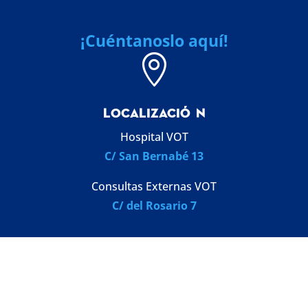
¡Cuéntanoslo aquí!

LOCALIZACI
Ó
N
Hospital VOT
C/ San Bernabé 13
Consultas Externas VOT
C/ del Rosario 7