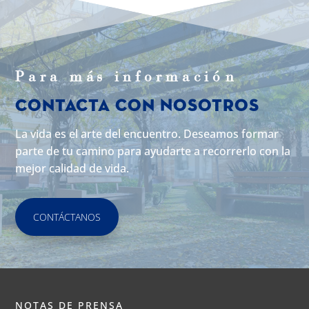
Para m
á
s informaci
ó
n
Contacta con Nosotros
La vida es el arte del encuentro. Deseamos formar
parte de tu camino para ayudarte a recorrerlo con la
mejor calidad de vida.
CONTÁCTANOS
NOTAS DE PRENSA