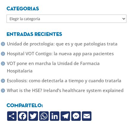
Categorias
Categorias
Entradas recientes
Unidad de proctologia: que es y que patologias trata
Hospital VOT Contigo: la nueva app para pacientes
VOT pone en marcha la Unidad de Farmacia
Hospitalaria
Escoliosis: como detectarla a tiempo y cuando tratarla
What is the HSE? Ireland’s healthcare system explained
Compartelo:
C
F
T
W
L
T
M
E
o
a
w
h
i
e
e
m
m
c
i
a
n
l
s
a
p
e
t
t
k
e
s
i
a
b
t
s
e
g
e
l