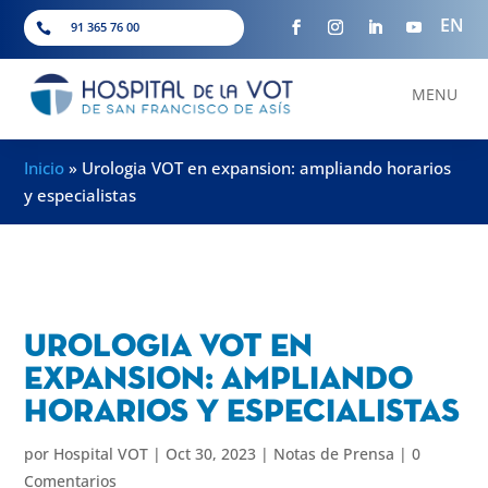
EN
91 365 76 00

MENU
Inicio
»
Urologia VOT en expansion: ampliando horarios
y especialistas
Urologia VOT en
expansion: ampliando
horarios y especialistas
por
Hospital VOT
|
Oct 30, 2023
|
Notas de Prensa
|
0
Comentarios