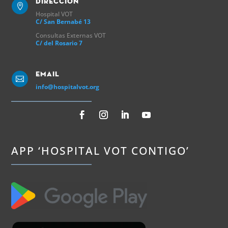
Direccion

Hospital VOT
C/ San Bernabé 13
Consultas Externas VOT
C/ del Rosario 7
Email

info@hospitalvot.org
APP ‘HOSPITAL VOT CONTIGO’